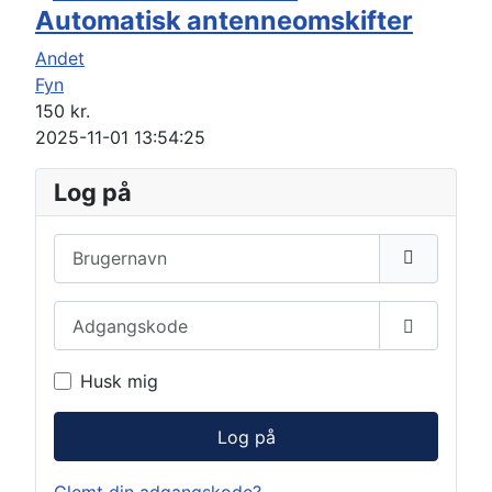
Automatisk antenneomskifter
Andet
Fyn
150
kr.
2025-11-01 13:54:25
Log på
Brugernavn
Adgangskode
Vis adga
Husk mig
Log på