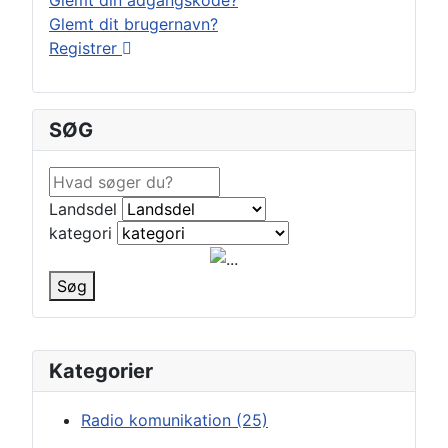
Glemt din adgangskode?
Glemt dit brugernavn?
Registrer
SØG
Landsdel
kategori
Søg
Kategorier
Radio komunikation
(25)