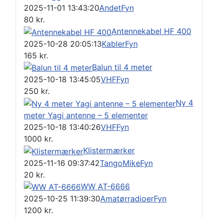
2025-11-01 13:43:20
Andet
Fyn
80
kr.
Antennekabel HF 400
2025-10-28 20:05:13
Kabler
Fyn
165
kr.
Balun til 4 meter
2025-10-18 13:45:05
VHF
Fyn
250
kr.
Ny 4
meter Yagi antenne – 5 elementer
2025-10-18 13:40:26
VHF
Fyn
1000
kr.
Klistermærker
2025-11-16 09:37:42
TangoMike
Fyn
20
kr.
WW AT-6666
2025-10-25 11:39:30
Amatørradioer
Fyn
1200
kr.