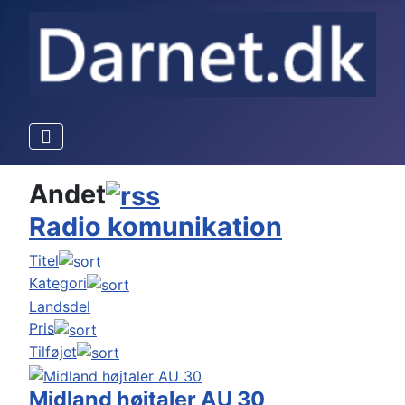
Andet
Radio komunikation
Titel
Kategori
Landsdel
Pris
Tilføjet
Midland højtaler AU 30