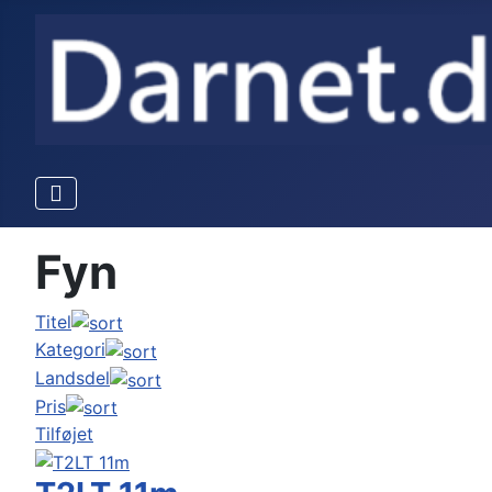
Fyn
Titel
Kategori
Landsdel
Pris
Tilføjet