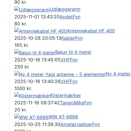
90
kr.
Udlæggerarm
2025-11-01 13:43:20
Andet
Fyn
80
kr.
Antennekabel HF 400
2025-10-28 20:05:13
Kabler
Fyn
165
kr.
Balun til 4 meter
2025-10-18 13:45:05
VHF
Fyn
250
kr.
Ny 4 meter
2025-10-18 13:40:26
VHF
Fyn
1000
kr.
Klistermærker
2025-11-16 09:37:42
TangoMike
Fyn
20
kr.
WW AT-6666
2025-10-25 11:39:30
Amatørradioer
Fyn