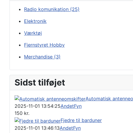
Radio komunikation
(25)
Elektronik
Værktøj
Fjernstyret Hobby
Merchandise
(3)
Sidst tilføjet
Automatisk antenneo
2025-11-01 13:54:25
Andet
Fyn
150
kr.
Fjedre til barduner
2025-11-01 13:46:13
Andet
Fyn