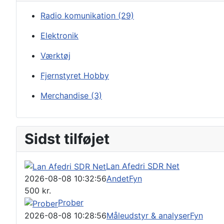
Radio komunikation
(29)
Elektronik
Værktøj
Fjernstyret Hobby
Merchandise
(3)
Sidst tilføjet
Lan Afedri SDR Net
2026-08-08 10:32:56
Andet
Fyn
500
kr.
Prober
2026-08-08 10:28:56
Måleudstyr & analyser
Fyn