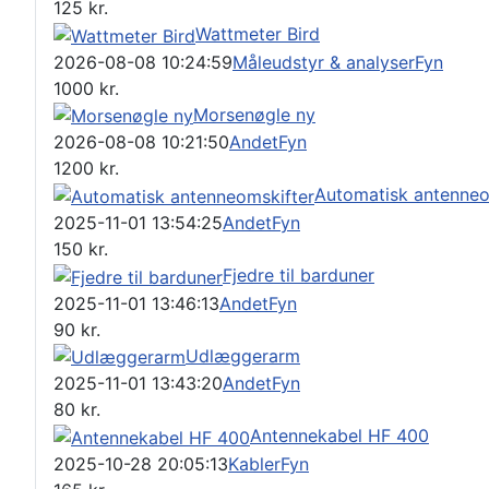
125
kr.
Wattmeter Bird
2026-08-08 10:24:59
Måleudstyr & analyser
Fyn
1000
kr.
Morsenøgle ny
2026-08-08 10:21:50
Andet
Fyn
1200
kr.
Automatisk antenneo
2025-11-01 13:54:25
Andet
Fyn
150
kr.
Fjedre til barduner
2025-11-01 13:46:13
Andet
Fyn
90
kr.
Udlæggerarm
2025-11-01 13:43:20
Andet
Fyn
80
kr.
Antennekabel HF 400
2025-10-28 20:05:13
Kabler
Fyn