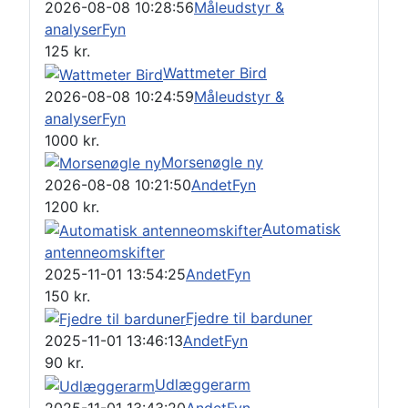
2026-08-08 10:28:56
Måleudstyr &
analyser
Fyn
125
kr.
Wattmeter Bird
2026-08-08 10:24:59
Måleudstyr &
analyser
Fyn
1000
kr.
Morsenøgle ny
2026-08-08 10:21:50
Andet
Fyn
1200
kr.
Automatisk
antenneomskifter
2025-11-01 13:54:25
Andet
Fyn
150
kr.
Fjedre til barduner
2025-11-01 13:46:13
Andet
Fyn
90
kr.
Udlæggerarm