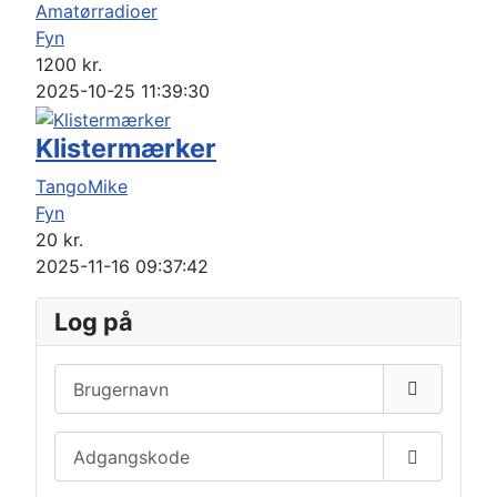
Amatørradioer
Fyn
1200
kr.
2025-10-25 11:39:30
Klistermærker
TangoMike
Fyn
20
kr.
2025-11-16 09:37:42
Log på
Brugernavn
Adgangskode
Vis adga