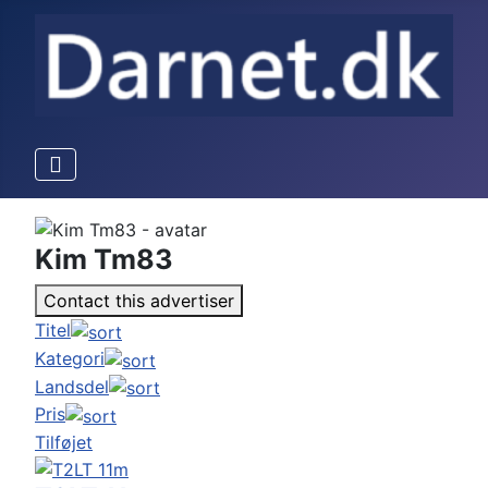
Kim Tm83
Contact this advertiser
Titel
Kategori
Landsdel
Pris
Tilføjet