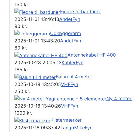
150
kr.
Fjedre til barduner
2025-11-01 13:46:13
Andet
Fyn
90
kr.
Udlæggerarm
2025-11-01 13:43:20
Andet
Fyn
80
kr.
Antennekabel HF 400
2025-10-28 20:05:13
Kabler
Fyn
165
kr.
Balun til 4 meter
2025-10-18 13:45:05
VHF
Fyn
250
kr.
Ny 4 meter
2025-10-18 13:40:26
VHF
Fyn
1000
kr.
Klistermærker
2025-11-16 09:37:42
TangoMike
Fyn