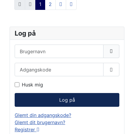
1
2
Log på
Brugernavn
Adgangskode
Vis adga
Husk mig
Log på
Glemt din adgangskode?
Glemt dit brugernavn?
Registrer