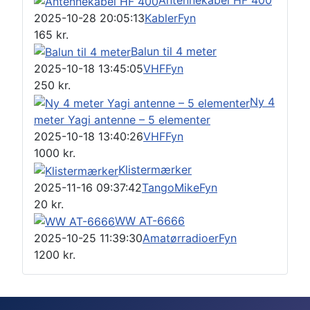
Antennekabel HF 400
2025-10-28 20:05:13
Kabler
Fyn
165
kr.
Balun til 4 meter
2025-10-18 13:45:05
VHF
Fyn
250
kr.
Ny 4
meter Yagi antenne – 5 elementer
2025-10-18 13:40:26
VHF
Fyn
1000
kr.
Klistermærker
2025-11-16 09:37:42
TangoMike
Fyn
20
kr.
WW AT-6666
2025-10-25 11:39:30
Amatørradioer
Fyn
1200
kr.