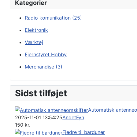
Kategorier
Radio komunikation
(25)
Elektronik
Værktøj
Fjernstyret Hobby
Merchandise
(3)
Sidst tilføjet
Automatisk antenneo
2025-11-01 13:54:25
Andet
Fyn
150
kr.
Fjedre til barduner